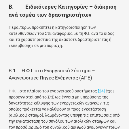
Β. Ειδικότερες Κατηγορίες – διάκριση
ανά τομέα των δραστηριοτήτων
Περαιτέρω, προκύπτει η κατηγοριοποίηση των
κατευθύνσεων του ΣτΕ αναφορικά με τη Φ.Ι. ανά το είδος
και τα χαρακτηριστικά της εκάστοτε δραστηριότητας ή
«επέμβασης» σε μία περιοχή.
Β.1. Η Φ.Ι. στο Ενεργειακό Σύστημα –
Ανανεώσιμες Πηγές Ενέργειας (ΑΠΕ)
Η Φ.Ι. στο πλαίσιο του ενεργειακού συστήματος
[24]
έχει
προσεγγιστεί από το ΣτΕ ως έννοια μη υπέρβασης της
δυνατότητας κάλυψης των ενεργειακών αναγκών, τις
οποίες πρόκειται να καλύψουν οι προς εγκατάσταση
(αιολικοί) σταθμοί, λαμβάνοντας υπόψη τις επιπτώσεις από
την εγκατάσταση του συνόλου των αιολικών σταθμών και
τον προσδιορισμό του συνολικού αριθμού ανεμογεννητριών