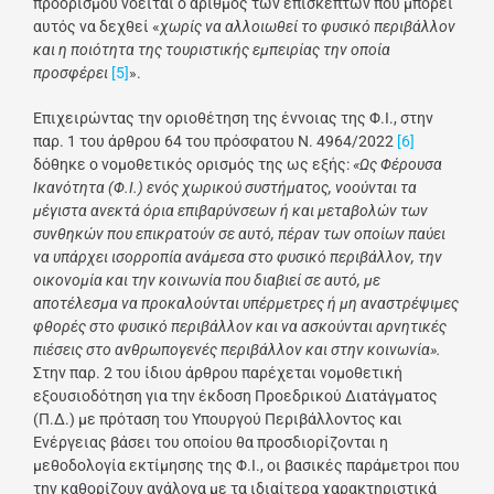
προορισμού νοείται ο αριθμός των επισκεπτών που μπορεί
αυτός να δεχθεί «
χωρίς να αλλοιωθεί το φυσικό περιβάλλον
και η ποιότητα της τουριστικής εμπειρίας την οποία
προσφέρει
[5]
».
Επιχειρώντας την οριοθέτηση της έννοιας της Φ.Ι., στην
παρ. 1 του άρθρου 64 του πρόσφατου Ν. 4964/2022
[6]
δόθηκε ο νομοθετικός ορισμός της ως εξής:
«Ως Φέρουσα
Ικανότητα (Φ.Ι.) ενός χωρικού συστήματος, νοούνται τα
μέγιστα ανεκτά όρια επιβαρύνσεων ή και μεταβολών των
συνθηκών που επικρατούν σε αυτό, πέραν των οποίων παύει
να υπάρχει ισορροπία ανάμεσα στο φυσικό περιβάλλον, την
οικονομία και την κοινωνία που διαβιεί σε αυτό, με
αποτέλεσμα να προκαλούνται υπέρμετρες ή μη αναστρέψιμες
φθορές στο φυσικό περιβάλλον και να ασκούνται αρνητικές
πιέσεις στο ανθρωπογενές περιβάλλον και στην κοινωνία».
Στην παρ. 2 του ίδιου άρθρου παρέχεται νομοθετική
εξουσιοδότηση για την έκδοση Προεδρικού Διατάγματος
(Π.Δ.) με πρόταση του Υπουργού Περιβάλλοντος και
Ενέργειας βάσει του οποίου θα προσδιορίζονται η
μεθοδολογία εκτίμησης της Φ.Ι., οι βασικές παράμετροι που
την καθορίζουν ανάλογα με τα ιδιαίτερα χαρακτηριστικά