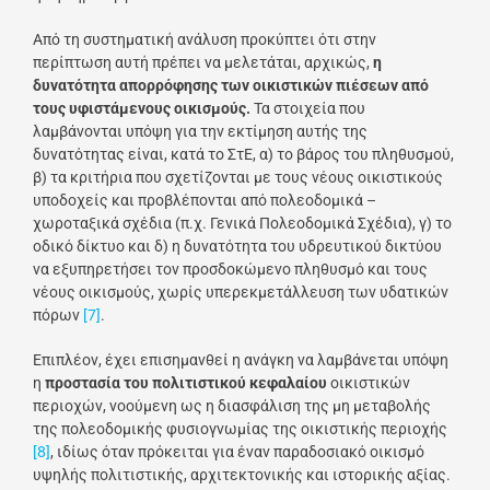
Από τη συστηματική ανάλυση προκύπτει ότι στην
περίπτωση αυτή πρέπει να μελετάται, αρχικώς,
η
δυνατότητα απορρόφησης των οικιστικών πιέσεων από
τους υφιστάμενους οικισμούς.
Τα στοιχεία που
λαμβάνονται υπόψη για την εκτίμηση αυτής της
δυνατότητας είναι, κατά το ΣτΕ, α) το βάρος του πληθυσμού,
β) τα κριτήρια που σχετίζονται με τους νέους οικιστικούς
υποδοχείς και προβλέπονται από πολεοδομικά –
χωροταξικά σχέδια (π.χ. Γενικά Πολεοδομικά Σχέδια), γ) το
οδικό δίκτυο και δ) η δυνατότητα του υδρευτικού δικτύου
να εξυπηρετήσει τον προσδοκώμενο πληθυσμό και τους
νέους οικισμούς, χωρίς υπερεκμετάλλευση των υδατικών
πόρων
[7]
.
Επιπλέον, έχει επισημανθεί η ανάγκη να λαμβάνεται υπόψη
η
προστασία του πολιτιστικού κεφαλαίου
οικιστικών
περιοχών, νοούμενη ως η διασφάλιση της μη μεταβολής
της πολεοδομικής φυσιογνωμίας της οικιστικής περιοχής
[8]
, ιδίως όταν πρόκειται για έναν παραδοσιακό οικισμό
υψηλής πολιτιστικής, αρχιτεκτονικής και ιστορικής αξίας.