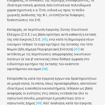
επέμβασης, οι συνθήκες της περιοχής ενδιαφέροντος, τα
ιδιαίτερα τοπικά, φυσικά, πολιτιστικά και πολεοδομικά
χαρακτηριστικά, κ.α. Έτσι, ειδικά ως προς το πεδίο
χωρικής ανάλυσης της Φ.Ι., εντοπίζονται διάφορες
διαπιστώσεις του ΣτΕ.
Καταρχάς, σε περίπτωση έγκρισης Ζώνης Οικιστικού
Ελέγχου (Ζ.Ο.Ε.) ως βάση ορίστηκε αυτή καθαυτή η έκταση
της υπό έγκριση Ζ.Ο.Ε.
[46]
, ενώ κατά τη δημιουργία νέων
οικισμών τέθηκε το ευρύ κριτήριο της έκτασης του τότε
Νομού (ήδη σήμερα Περιφερειακή Ενότητα)
[47]
σε
αντίθεση με τις περιπτώσεις απορρόφησης οικιστικών
πιέσεων (α’ και β’ κατοικίας) όπου δόθηκε έμφαση στο
ειδικότερο κριτήριο της έκτασης του εκάστοτε
υφιστάμενου οικισμού
[48]
.
Επιπρόσθετα, κατά την έγκριση έργων και δραστηριοτήτων
σε μικρά νησιά, τα οποία, όπως προαναφέρθηκε, αποτελούν
ιδιαιτέρως ευαίσθητα οικοσυστήματα, τέθηκαν ως βάση
αναφοράς οι ενότητες στις οποίες εντάσσεται όλο το
νησιωτικό σύνολο, μικρότερο ή μεγαλύτερο, ήτοι ο
νησιωτικός Δήμος
[49]
. Κατ’ αναλογία, κατά την έγκριση