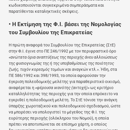
κωδικοποιούνται συγκεκριμένα συμπεράσματα και
παρατίθενται καταληκτικές σκέψεις.
• Η Εκτίμηση της Φ.Ι. βάσει της Νομολογίας
του Συμβουλίου της Επικρατείας
Η πρώτη αναφορά του Συμβουλίου της Επικρατείας (ΣτΕ)
στην Φ.Ι. έγινε στο ΠΕ 246/1992 με τον περιφραστικό όρο
«ανώτατα όρια αναπτύξεως της περιοχής άνευ αλλοιώσεως
της φυσιογνωμίας της ή της υποβαθμίσεως της ποιότητος
ζωής, τυχόν κορεσμός τομέων και αναγκών κτλ.»
. Ήδη, στα
ΠΕ 586/1992 και 398/1993, τα οποία αφορούσαν την
έγκριση πολεοδομικής μελέτης για παραθεριστικό οικισμό,
αναφέρεται η
«φέρουσα ικανότης (αντοχή)»
ως κριτήριο
καταλληλότητας της περιοχής για την οποία επρόκειτο να
εγκριθεί η πολεοδομική μελέτη. Το ΣτΕ τόνισε την ανάγκη
ύπαρξης χωροταξικού και πολεοδομικού σχεδιασμού, ώστε
να μπορέσει να υπολογιστεί το μέγεθος της Φ.Ι. της
ευρύτερης περιοχής (ολόκληρου του Νομού), η οποία
πρέπει να αποτυπώνεται σε επίσημο χάρτη, ο οποίος