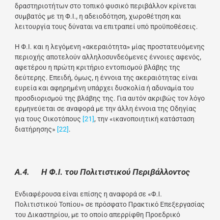
δραστηριοτήτων στο τοπικό φυσικό περιβάλλον κρίνεται
συμβατός με τη Φ.Ι., η αδειοδότηση, χωροθέτηση και
λειτουργία τους δύναται να επιτραπεί υπό προϋποθέσεις.
Η Φ.Ι. και η λεγόμενη «ακεραιότητα» μίας προστατευόμενης
περιοχής αποτελούν αλληλοσυνδεόμενες έννοιες αφενός,
αφετέρου η πρώτη κριτήριο εντοπισμού βλάβης της
δεύτερης. Επειδή, όμως, η έννοια της ακεραιότητας είναι
ευρεία και αφηρημένη υπάρχει δυσκολία ή αδυναμία του
προσδιορισμού της βλάβης της. Για αυτόν ακριβώς τον λόγο
ερμηνεύεται σε αναφορά με την άλλη έννοια της Οδηγίας
για τους Οικοτόπους
[21]
, την «ικανοποιητική κατάσταση
διατήρησης»
[22]
.
A
.4. Η Φ.Ι. του Πολιτιστικού Περιβάλλοντος
Ενδιαφέρουσα είναι επίσης η αναφορά σε «Φ.Ι.
Πολιτιστικού Τοπίου» σε πρόσφατο Πρακτικό Επεξεργασίας
του Δικαστηρίου, με το οποίο απερρίφθη Προεδρικό