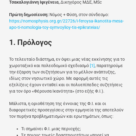
Τσακαλογιάννη Ιφιγένεια,
Δικηγόρος ΜΔΕ, MSc
Πρώτη δημοσίευση:
Νόμος + Φύση, στον σύνδεσμο:
https://nomosphysis.org.gr/22726/i-feroysa-ikanotita-mesa-
apo-ti-nomologia-toy-symvoylioy-tis-epikrateias/
1. Πρόλογος
Το τελευταίο διάστημα, εν όψει μιας νέας εκκίνησης για το
χωροταξικό και πολεοδομικό σχεδιασμό
[1]
, παρατηρούμε
την έξαρση των συζητήσεων για το μέλλον ανάπτυξης,
ιδίως στον νησιωτικό χώρο. Με αφορμή αυτές τις
εξελίξεις έχουν ενταθεί και οι πολυεπίπεδες συζητήσεις
για τον όρο «Φέρουσα Ικανότητα» (στο εξής Φ.Ι.).
Μάλιστα, η οριοθέτηση της έννοιας της Φ.Ι. και οι
διαφορετικές προσεγγίσεις στην ερμηνεία της αποτελούν
τον πυρήνα προβληματισμών και ερωτημάτων, όπως:
Τι σημαίνει Φ.Ι. μιας περιοχής;
Σε ποιους τομείς δραστηριοτήτων μπορεί να