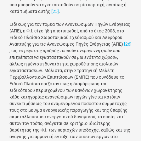
που μπορούν να εγκατασταθούν σε μία περιοχή, ενιαίως ή
κατά τμήματα αυτής
[25]
.
Ειδικώς για τον τομέα των Ανανεώσιμων Πηγών Ενέργειας
(ΑΠΕ), η Φ.Ι. είχε ήδη αποτυπωθεί, από το έτος 2008, στο
Ειδικό Πλαίσιο Χωροταξικού Σχεδιασμού και Αειφόρου
Ανάπτυξης για τις Ανανεώσιμες Πηγές Ενέργειας (ΑΠΕ)
[26]
, ως «
ο μέγιστος αριθμός τυπικών ανεμογεννητριών που
επιτρέπεται να εγκατασταθούν σε μια ενότητα χώρου
»,
άλλως η μέγιστη δυνατότητα χωροθέτησης αιολικών
εγκαταστάσεων. Μάλιστα, στην Στρατηγική Μελέτη
Περιβαλλοντικών Επιπτώσεων (ΣΜΠΕ) που συνόδευε το
Ειδικό Πλαίσιο οριζόταν πως η διαμόρφωση του
ειδικότερου περιεχομένου των κανόνων χωροθέτησης
κάθε κατηγορίας ανανεώσιμων πηγών γίνεται κατόπιν
συνεκτιμήσεως του αναμενόμενου ποσοστού συμμετοχής
τους στο μείγμα ενεργειακής παραγωγής και της ύπαρξης
εκμεταλλεύσιμου ενεργειακού δυναμικού, το οποίο, κατ’
αυτόν τον τρόπο, ανάγεται σε κριτήριο ιδιαίτερης
βαρύτητας της Φ.Ι. των περιοχών υποδοχής, καθώς και της
ανάγκης για αρμονική ένταξη των οικείων έργων στο