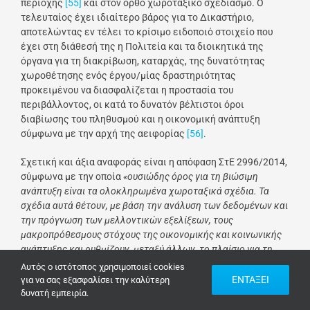
περιοχής
[55]
και στον ορθό χωροταξικό σχεδιασμό. Ο
τελευταίος έχει ιδιαίτερο βάρος για το Δικαστήριο,
αποτελώντας εν τέλει το κρίσιμο ειδοποιό στοιχείο που
έχει στη διάθεσή της η Πολιτεία και τα διοικητικά της
όργανα για τη διακρίβωση, καταρχάς, της δυνατότητας
χωροθέτησης ενός έργου/μίας δραστηριότητας
προκειμένου να διασφαλίζεται η προστασία του
περιβάλλοντος, οι κατά το δυνατόν βέλτιστοι όροι
διαβίωσης του πληθυσμού και η οικονομική ανάπτυξη
σύμφωνα με την αρχή της αειφορίας
[56]
.
Σχετική και άξια αναφοράς είναι η απόφαση ΣτΕ 2996/2014,
σύμφωνα με την οποία
«ουσιώδης όρος για τη βιώσιμη
ανάπτυξη είναι τα ολοκληρωμένα χωροταξικά σχέδια. Τα
σχέδια αυτά θέτουν, με βάση την ανάλυση των δεδομένων και
την πρόγνωση των μελλοντικών εξελίξεων, τους
μακροπρόθεσμους στόχους της οικονομικής και κοινωνικής
ανάπτυξης και ρυθμίζουν, μεταξύ άλλων, το πλαίσιο για τη
διαμόρφωση των οικιστικών περιοχών και των ελεύθερων
Αυτός ο ιστότοπος χρησιμοποιεί cookies
χώρων στις εκτός σχεδίου περιοχές»
[57]
.
Προς επίρρωση
ΕΝΤΑΞΕΙ
για να σας εξασφαλίσει την καλύτερη
αυτού, αξίζει να σημειωθεί ότι τα τελευταία χρόνια αλλά
δυνατή εμπειρία.
εντονότερα πρόσφατα
[58]
το ΣτΕ επεσήμανε στην Διοίκηση,