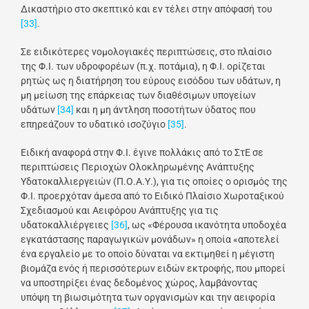
Δικαστήριο στο σκεπτικό και εν τέλει στην απόφασή του
[33]
.
Σε ειδικότερες νομολογιακές περιπτώσεις, στο πλαίσιο
της Φ.Ι. των υδροφορέων (π.χ. ποτάμια), η Φ.Ι. ορίζεται
ρητώς ως η διατήρηση του εύρους εισόδου των υδάτων, η
μη μείωση της επάρκειας των διαθέσιμων υπογείων
υδάτων
[34]
και η μη άντληση ποσοτήτων ύδατος που
επηρεάζουν το υδατικό ισοζύγιο
[35]
.
Ειδική αναφορά στην Φ.Ι. έγινε πολλάκις από το ΣτΕ σε
περιπτώσεις Περιοχών Ολοκληρωμένης Ανάπτυξης
Υδατοκαλλιεργειών (Π.Ο.Α.Υ.), για τις οποίες ο ορισμός της
Φ.Ι. προερχόταν άμεσα από το Ειδικό Πλαίσιο Χωροταξικού
Σχεδιασμού και Αειφόρου Ανάπτυξης για τις
υδατοκαλλιέργειες
[36]
, ως «Φέρουσα ικανότητα υποδοχέα
εγκατάστασης παραγωγικών μονάδων» η οποία «αποτελεί
ένα εργαλείο με το οποίο δύναται να εκτιμηθεί η μέγιστη
βιομάζα ενός ή περισσότερων ειδών εκτροφής, που μπορεί
να υποστηρίξει ένας δεδομένος χώρος, λαμβάνοντας
υπόψη τη βιωσιμότητα των οργανισμών και την αειφορία