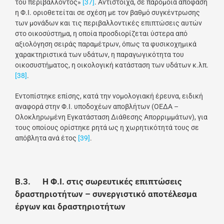
του περιβάλλοντος»
[37]
. Αντίστοιχα, σε παρόμοια απόφαση
η Φ.Ι. οριοθετείται σε σχέση με τον βαθμό συγκέντρωσης
των μονάδων και τις περιβαλλοντικές επιπτώσεις αυτών
στο οικοσύστημα, η οποία προσδιορίζεται ύστερα από
αξιολόγηση σειράς παραμέτρων, όπως τα φυσικοχημικά
χαρακτηριστικά των υδάτων, η παραγωγικότητα του
οικοσυστήματος, η οικολογική κατάσταση των υδάτων κ.λπ.
[38]
.
Εντοπίστηκε επίσης, κατά την νομολογιακή έρευνα, ειδική
αναφορά στην Φ.Ι. υποδοχέων αποβλήτων (ΟΕΔΑ –
Ολοκληρωμένη Εγκατάσταση Διάθεσης Απορριμμάτων), για
τους οποίους ορίστηκε ρητά ως η χωρητικότητά τους σε
απόβλητα ανά έτος
[39]
.
Β.3. Η Φ.Ι. στις σωρευτικές επιπτώσεις
δραστηριοτήτων – συνεργιστικό αποτέλεσμα
έργων και δραστηριοτήτων