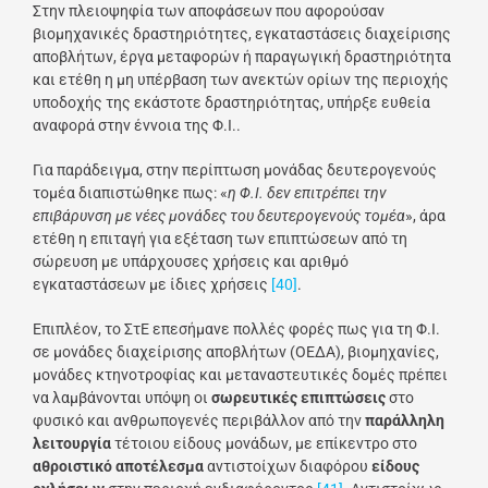
Στην πλειοψηφία των αποφάσεων που αφορούσαν
βιομηχανικές δραστηριότητες, εγκαταστάσεις διαχείρισης
αποβλήτων, έργα μεταφορών ή παραγωγική δραστηριότητα
και ετέθη η μη υπέρβαση των ανεκτών ορίων της περιοχής
υποδοχής της εκάστοτε δραστηριότητας, υπήρξε ευθεία
αναφορά στην έννοια της Φ.Ι..
Για παράδειγμα, στην περίπτωση μονάδας δευτερογενούς
τομέα διαπιστώθηκε πως: «
η Φ.Ι. δεν επιτρέπει την
επιβάρυνση με νέες μονάδες του δευτερογενούς τομέα
», άρα
ετέθη η επιταγή για εξέταση των επιπτώσεων από τη
σώρευση με υπάρχουσες χρήσεις και αριθμό
εγκαταστάσεων με ίδιες χρήσεις
[40]
.
Επιπλέον, το ΣτΕ επεσήμανε πολλές φορές πως για τη Φ.Ι.
σε μονάδες διαχείρισης αποβλήτων (ΟΕΔΑ), βιομηχανίες,
μονάδες κτηνοτροφίας και μεταναστευτικές δομές πρέπει
να λαμβάνονται υπόψη οι
σωρευτικές επιπτώσεις
στο
φυσικό και ανθρωπογενές περιβάλλον από την
παράλληλη
λειτουργία
τέτοιου είδους μονάδων, με επίκεντρο στο
αθροιστικό αποτέλεσμα
αντιστοίχων διαφόρου
είδους