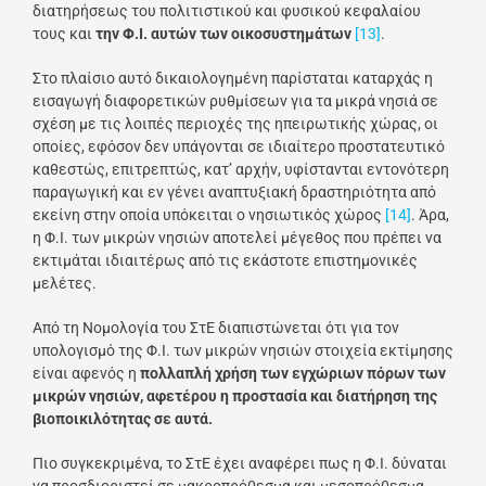
διατηρήσεως του πολιτιστικού και φυσικού κεφαλαίου
τους και
την Φ.Ι. αυτών των οικοσυστημάτων
[13]
.
Στο πλαίσιο αυτό δικαιολογημένη παρίσταται καταρχάς η
εισαγωγή διαφορετικών ρυθμίσεων για τα μικρά νησιά σε
σχέση με τις λοιπές περιοχές της ηπειρωτικής χώρας, οι
οποίες, εφόσον δεν υπάγονται σε ιδιαίτερο προστατευτικό
καθεστώς, επιτρεπτώς, κατ’ αρχήν, υφίστανται εντονότερη
παραγωγική και εν γένει αναπτυξιακή δραστηριότητα από
εκείνη στην οποία υπόκειται ο νησιωτικός χώρος
[14]
. Άρα,
η Φ.Ι. των μικρών νησιών αποτελεί μέγεθος που πρέπει να
εκτιμάται ιδιαιτέρως από τις εκάστοτε επιστημονικές
μελέτες.
Από τη Νομολογία του ΣτΕ διαπιστώνεται ότι για τον
υπολογισμό της Φ.Ι. των μικρών νησιών στοιχεία εκτίμησης
είναι αφενός η
πολλαπλή χρήση των εγχώριων πόρων των
μικρών νησιών, αφετέρου η προστασία και διατήρηση της
βιοποικιλότητας σε αυτά.
Πιο συγκεκριμένα, το ΣτΕ έχει αναφέρει πως η Φ.Ι. δύναται