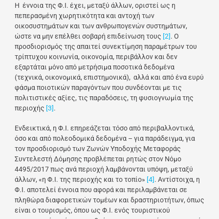
Η έννοια της Φ.Ι. έχει, μεταξύ άλλων, οριστεί ως η
πεπερασμένη χωρητικότητα και αντοχή των
οικοσυστημάτων και των ανθρωπογενών συστημάτων,
ώστε να μην επέλθει σοβαρή επιδείνωση τους
[2]
. Ο
προσδιορισμός της απαιτεί συνεκτίμηση παραμέτρων του
τρίπτυχου κοινωνία, οικονομία, περιβάλλον και δεν
εξαρτάται μόνο από μετρήσιμα ποσοτικά δεδομένα
(τεχνικά, οικονομικά, επιστημονικά), αλλά και από ένα ευρύ
φάσμα ποιοτικών παραγόντων που συνδέονται με τις
πολιτιστικές αξίες, τις παραδόσεις, τη φυσιογνωμία της
περιοχής
[3]
.
Ενδεικτικά, η Φ.Ι. επηρεάζεται τόσο από περιβαλλοντικά,
όσο και από πολεοδομικά δεδομένα – για παράδειγμα, για
τον προσδιορισμό των Ζωνών Υποδοχής Μεταφοράς
Συντελεστή Δόμησης προβλέπεται ρητώς στον Νόμο
4495/2017 πως ανά περιοχή λαμβάνονται υπόψη, μεταξύ
άλλων, «η Φ.Ι. της περιοχής και το τοπίο»
[4]
. Αντίστοιχα, η
Φ.Ι. αποτελεί έννοια που αφορά και περιλαμβάνεται σε
πληθώρα διαφορετικών τομέων και δραστηριοτήτων, όπως
είναι ο τουρισμός, όπου ως Φ.Ι. ενός τουριστικού