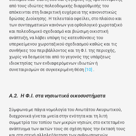
από τους ιδιώτες πολεοδομικής διαρρύθμισής του
απόκεινται στη διακριτική ευχέρεια της κανονιστικώς
δρώσας Διοίκησης. Η τελευταία οφείλει, στο πλαίσιο και
των συνταγματικών κανόνων για ορθολογικό χωροταξικό
και πολεοδομικό σχεδιασμό και βιώσιμη οικιστική
ανάπτυξη, να λάβει υπόψη τις κατευθύνσεις του
υπερκείμενου χωροταξικού σχεδιασμού καθώς και τις
συνθήκες του περιβάλλοντος και τη Φ.Ι. της περιοχής,
χωρίς να δεσμεύεται από το γεγονός της υπάρξεως
ιδιοκτησίας των ενδιαφερόμενων ιδιωτών ή
συνεταιρισμών σε συγκεκριμένη θέση
[10]
.
Α.2. Η Φ.Ι. στα νησιωτικά οικοσυστήματα
Σύμφωνα με πάγια νομολογία του Ανωτάτου Ακυρωτικού,
διαχρονικά γίνεται μνεία στην ενότητα και τη λιτή
συμμετρία του τοπίου των μικρών νησιών, στο εκτεταμένο
ανάπτυγμα των ακτών τους σε σχέση προς την έκτασή τους
και στη στενή αλληλεξάρτηση των ανθρωπογενών