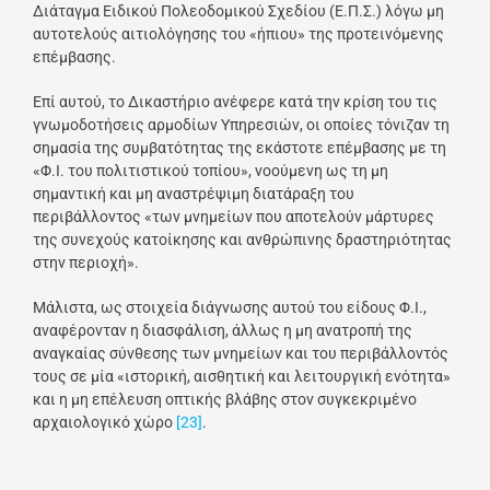
Διάταγμα Ειδικού Πολεοδομικού Σχεδίου (Ε.Π.Σ.) λόγω μη
αυτοτελούς αιτιολόγησης του «ήπιου» της προτεινόμενης
επέμβασης.
Επί αυτού, το Δικαστήριο ανέφερε κατά την κρίση του τις
γνωμοδοτήσεις αρμοδίων Υπηρεσιών, οι οποίες τόνιζαν τη
σημασία της συμβατότητας της εκάστοτε επέμβασης με τη
«Φ.Ι. του πολιτιστικού τοπίου», νοούμενη ως τη μη
σημαντική και μη αναστρέψιμη διατάραξη του
περιβάλλοντος «των μνημείων που αποτελούν μάρτυρες
της συνεχούς κατοίκησης και ανθρώπινης δραστηριότητας
στην περιοχή».
Μάλιστα, ως στοιχεία διάγνωσης αυτού του είδους Φ.Ι.,
αναφέρονταν η διασφάλιση, άλλως η μη ανατροπή της
αναγκαίας σύνθεσης των μνημείων και του περιβάλλοντός
τους σε μία «ιστορική, αισθητική και λειτουργική ενότητα»
και η μη επέλευση οπτικής βλάβης στον συγκεκριμένο
αρχαιολογικό χώρο
[23]
.