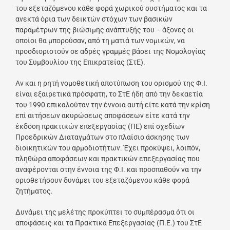
του εξεταζόμενου κάθε φορά χωρικού συστήματος και τα
ανεκτά όρια των δεικτών στόχων των βασικών
παραμέτρων της βιώσιμης ανάπτυξής του – άξονες οι
οποίοι θα μπορούσαν, από τη ματιά των νομικών, να
προσδιοριστούν σε αδρές γραμμές βάσει της Νομολογίας
του Συμβουλίου της Επικρατείας (ΣτΕ).
Αν και η ρητή νομοθετική αποτύπωση του ορισμού της Φ.Ι.
είναι εξαιρετικά πρόσφατη, το ΣτΕ ήδη από την δεκαετία
του 1990 επικαλούταν την έννοια αυτή είτε κατά την κρίση
επί αιτήσεων ακυρώσεως αποφάσεων είτε κατά την
έκδοση πρακτικών επεξεργασίας (ΠΕ) επί σχεδίων
Προεδρικών Διαταγμάτων στο πλαίσιο άσκησης των
διοικητικών του αρμοδιοτήτων. Έχει προκύψει, λοιπόν,
πληθώρα αποφάσεων και πρακτικών επεξεργασίας που
αναφέρονται στην έννοια της Φ.Ι. και προσπαθούν να την
οριοθετήσουν δυνάμει του εξεταζόμενου κάθε φορά
ζητήματος.
Δυνάμει της μελέτης προκύπτει το συμπέρασμα ότι οι
αποφάσεις και τα Πρακτικά Επεξεργασίας (Π.Ε.) του ΣτΕ