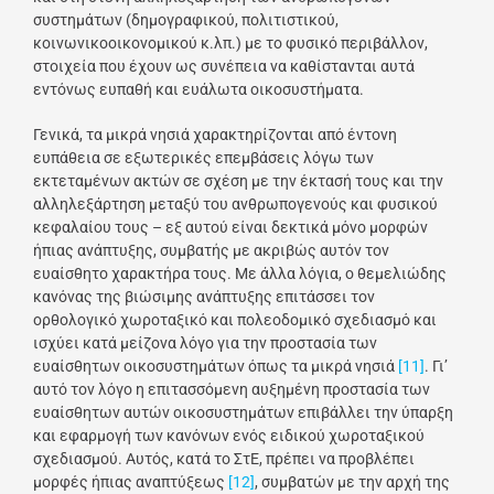
συστημάτων (δημογραφικού, πολιτιστικού,
κοινωνικοοικονομικού κ.λπ.) με το φυσικό περιβάλλον,
στοιχεία που έχουν ως συνέπεια να καθίστανται αυτά
εντόνως ευπαθή και ευάλωτα οικοσυστήματα.
Γενικά, τα μικρά νησιά χαρακτηρίζονται από έντονη
ευπάθεια σε εξωτερικές επεμβάσεις λόγω των
εκτεταμένων ακτών σε σχέση με την έκτασή τους και την
αλληλεξάρτηση μεταξύ του ανθρωπογενούς και φυσικού
κεφαλαίου τους – εξ αυτού είναι δεκτικά μόνο μορφών
ήπιας ανάπτυξης, συμβατής με ακριβώς αυτόν τον
ευαίσθητο χαρακτήρα τους. Με άλλα λόγια, ο θεμελιώδης
κανόνας της βιώσιμης ανάπτυξης επιτάσσει τον
ορθολογικό χωροταξικό και πολεοδομικό σχεδιασμό και
ισχύει κατά μείζονα λόγο για την προστασία των
ευαίσθητων οικοσυστημάτων όπως τα μικρά νησιά
[11]
. Γι’
αυτό τον λόγο η επιτασσόμενη αυξημένη προστασία των
ευαίσθητων αυτών οικοσυστημάτων επιβάλλει την ύπαρξη
και εφαρμογή των κανόνων ενός ειδικού χωροταξικού
σχεδιασμού. Αυτός, κατά το ΣτΕ, πρέπει να προβλέπει
μορφές ήπιας αναπτύξεως
[12]
, συμβατών με την αρχή της