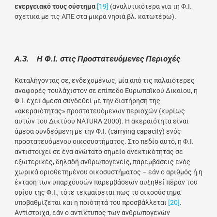
ενεργειακό τους σύστημα
[19]
(αναλυτικότερα για τη Φ.Ι.
σχετικά με τις ΑΠΕ στα μικρά νησιά βλ. κατωτέρω).
Α.3. Η Φ.Ι. στις Προστατευόμενες Περιοχές
Καταλήγοντας σε, ενδεχομένως, μία από τις παλαιότερες
αναφορές τουλάχιστον σε επίπεδο Ευρωπαϊκού Δικαίου, η
Φ.Ι. έχει άμεσα συνδεθεί με την διατήρηση της
«ακεραιότητας» προστατευόμενων περιοχών (κυρίως
αυτών του Δικτύου NATURA 2000). Η ακεραιότητα είναι
άμεσα συνδεόμενη με την Φ.Ι. (carrying capacity) ενός
προστατευόμενου οικοσυστήματος. Στο πεδίο αυτό, η Φ.Ι.
αντιστοιχεί σε ένα ανώτατο σημείο ανεκτικότητας σε
εξωτερικές, δηλαδή ανθρωπογενείς, παρεμβάσεις ενός
χωρικά οριοθετημένου οικοσυστήματος – εάν ο αριθμός ή η
ένταση των υπαρχουσών παρεμβάσεων αυξηθεί πέραν του
ορίου της Φ.Ι., τότε τεκμαίρεται πως το οικοσύστημα
υποβαθμίζεται και η ποιότητά του προσβάλλεται
[20]
.
Αντίστοιχα, εάν ο αντίκτυπος των ανθρωπογενών