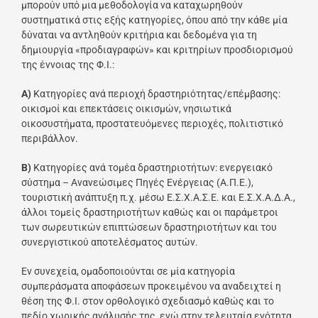
μπορούν υπό μια μεθοδολογία να καταχωρηθούν
συστηματικά στις εξής κατηγορίες, όπου από την κάθε μία
δύναται να αντληθούν κριτήρια και δεδομένα για τη
δημιουργία «προδιαγραφών» και κριτηρίων προσδιορισμού
της έννοιας της Φ.Ι.:
Α)
Κατηγορίες ανά περιοχή δραστηριότητας/επέμβασης:
οικισμοί και επεκτάσεις οικισμών, νησιωτικά
οικοσυστήματα, προστατευόμενες περιοχές, πολιτιστικό
περιβάλλον.
Β)
Κατηγορίες ανά τομέα δραστηριοτήτων: ενεργειακό
σύστημα – Ανανεώσιμες Πηγές Ενέργειας (Α.Π.Ε.),
τουριστική ανάπτυξη π.χ. μέσω Ε.Σ.Χ.Α.Σ.Ε. και Ε.Σ.Χ.Α.Δ.Α.,
άλλοι τομείς δραστηριοτήτων καθώς και οι παράμετροι
των σωρευτικών επιπτώσεων δραστηριοτήτων και του
συνεργιστικού αποτελέσματος αυτών.
Εν συνεχεία, ομαδοποιούνται σε μία κατηγορία
συμπεράσματα αποφάσεων προκειμένου να αναδειχτεί η
θέση της Φ.Ι. στον ορθολογικό σχεδιασμό καθώς και το
πεδίο χωρικής ανάλυσής της, ενώ στην τελευταία ενότητα