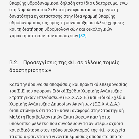
ύπαρξης υδροδυναμικού, δηλαδή στο ίδιο υδατόρευμα, ενώ
στη Νομολογία του ΣτΕ αυτή αναφέρεται ως η μέγιστη
δυνατότητα εγκατάστασης στην ίδια γραμμή ύπαρξης
υδροδυναμικού, ως προς τη συνύπαρξη με άλλες χρήσεις
και τη διατήρηση υδροβιολογικών και οικολογικών
χαρακτηριστικών των υποδοχέων
[32]
.
Β.2. Προσεγγίσεις της Φ.Ι. σε άλλους τομείς
δραστηριοτήτων
Κατά την έρευνα σε αποφάσεις και πρακτικά επεξεργασίας
του ΣτΕ που αφορούν Ειδικά Σχέδια Χωρικής Ανάπτυξης
Στρατηγικών Επενδύσεων (Ε.Σ.Χ.Α.Σ.Ε.) και Ειδικά Σχέδια
Χωρικής Ανάπτυξης Δημοσίων Ακινήτων (Ε.Σ.Χ.Α.Δ.Α.)
διαπιστώθηκε ότι το ΣτΕ κάνει αναφορά στην Στρατηγική
Μελέτη Περιβαλλοντικών Επιπτώσεων και/ή στις
υπόλοιπες μελέτες που συνοδεύουν τα ανωτέρω σχέδια
και ειδικότερα στον τρόπο υπολογισμού της Φ.Ι., στοιχεία
τα οποία φαίνεται να γίνονται εμμέσως αποδεκτά από το