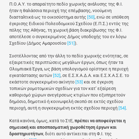
Π.Ο.Α.Υ. το απαραίτητο πεδίο χωρικής ανάλυσης της Φ.Ι.
ήταν η θαλάσσια περιοχή της επέμβασης, νοούμενη
διασταλτικά ως το οικοσύστημα αυτής
[50]
, ενώ σε υπόθεση
έγκρισης Ειδικού Πολεοδομικού Σχεδίου (Ε.Π.Σ.) εντός της
πόλης της Αθήνας, τη χωρική βάση διακρίβωσης της Φ.Ι.
αποτέλεσε ο συγκεκριμένος Δήμος υποδοχής του εν λόγω
Σχεδίου (Δήμος Αμαρουσίου
[51]
).
Συστέλλοντας από την άλλη το πεδίο χωρικής ενότητας, σε
εξαιρετικές περιπτώσεις μεγάλων έργων, όπως ήταν τα
Ολυμπιακά Έργα, ως βάση υπολογισμού ορίστηκε η περιοχή
εγκατάστασης αυτών
[52]
, σε Ε.Σ.Χ.Α.Δ.Α. και Ε.Σ.Χ.Α.Σ.Ε. το
εκάστοτε συγκεκριμένο ακίνητο
[53]
και σε έγκριση
τοπικών ρυμοτομικών σχεδίων για τον κατ’ εξαίρεση
καθορισμό χώρων ανεγέρσεως κτιρίων που εξυπηρετούν
δημόσιο, δημοτικό ή κοινωφελή σκοπό σε εκτός σχεδίου
περιοχή, αυτή η συγκεκριμένη εκτός σχεδίου περιοχή
[54]
.
Κατά κανόνα, όμως, κατά το ΣτΕ,
πρέπει να αποφεύγεται η
σημειακή και αποσπασματική χωροθέτηση έργων και
δραστηριοτήτων
, διότι αυτό αντίκειται στη Φ.Ι. της