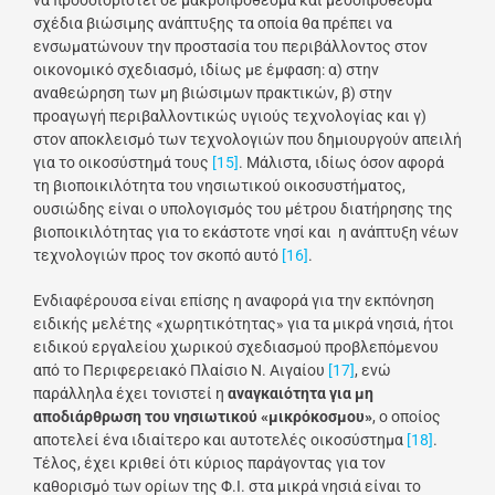
να προσδιοριστεί σε μακροπρόθεσμα και μεσοπρόθεσμα
σχέδια βιώσιμης ανάπτυξης τα οποία θα πρέπει να
ενσωματώνουν την προστασία του περιβάλλοντος στον
οικονομικό σχεδιασμό, ιδίως με έμφαση: α) στην
αναθεώρηση των μη βιώσιμων πρακτικών, β) στην
προαγωγή περιβαλλοντικώς υγιούς τεχνολογίας και γ)
στον αποκλεισμό των τεχνολογιών που δημιουργούν απειλή
για το οικοσύστημά τους
[15]
. Μάλιστα, ιδίως όσον αφορά
τη βιοποικιλότητα του νησιωτικού οικοσυστήματος,
ουσιώδης είναι ο υπολογισμός του μέτρου διατήρησης της
βιοποικιλότητας για το εκάστοτε νησί και η ανάπτυξη νέων
τεχνολογιών προς τον σκοπό αυτό
[16]
.
Ενδιαφέρουσα είναι επίσης η αναφορά για την εκπόνηση
ειδικής μελέτης «χωρητικότητας» για τα μικρά νησιά, ήτοι
ειδικού εργαλείου χωρικού σχεδιασμού προβλεπόμενου
από το Περιφερειακό Πλαίσιο Ν. Αιγαίου
[17]
, ενώ
παράλληλα έχει τονιστεί η
αναγκαιότητα για μη
αποδιάρθρωση του νησιωτικού «μικρόκοσμου»
, ο οποίος
αποτελεί ένα ιδιαίτερο και αυτοτελές οικοσύστημα
[18]
.
Τέλος, έχει κριθεί ότι κύριος παράγοντας για τον
καθορισμό των ορίων της Φ.Ι. στα μικρά νησιά είναι το