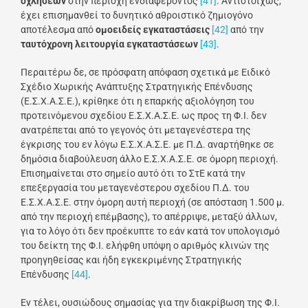
οχλήσεων
στην περιοχή ενδιαφέροντος
[41]
. Αντιστοίχως,
έχει επισημανθεί το δυνητικό αθροιστικό ζημιογόνο
αποτέλεσμα από
ομοειδείς εγκαταστάσεις
[42]
από την
ταυτόχρονη λειτουργία εγκαταστάσεων
[43]
.
Περαιτέρω δε, σε πρόσφατη απόφαση σχετικά με Ειδικό
Σχέδιο Χωρικής Ανάπτυξης Στρατηγικής Επένδυσης
(Ε.Σ.Χ.Α.Σ.Ε.), κρίθηκε ότι η επαρκής αξιολόγηση του
προτεινόμενου σχεδίου Ε.Σ.Χ.Α.Σ.Ε. ως προς τη Φ.Ι. δεν
ανατρέπεται από το γεγονός ότι μεταγενέστερα της
έγκρισης του εν λόγω Ε.Σ.Χ.Α.Σ.Ε. με Π.Δ. αναρτήθηκε σε
δημόσια διαβούλευση άλλο Ε.Σ.Χ.Α.Σ.Ε. σε όμορη περιοχή.
Επισημαίνεται στο σημείο αυτό ότι το ΣτΕ κατά την
επεξεργασία του μεταγενέστερου σχεδίου Π.Δ. του
Ε.Σ.Χ.Α.Σ.Ε. στην όμορη αυτή περιοχή (σε απόσταση 1.500 μ.
από την περιοχή επέμβασης), το απέρριψε, μεταξύ άλλων,
για το λόγο ότι δεν προέκυπτε το εάν κατά τον υπολογισμό
του δείκτη της Φ.Ι. ελήφθη υπόψη ο αριθμός κλινών της
προηγηθείσας και ήδη εγκεκριμένης Στρατηγικής
Επένδυσης
[44]
.
Εν τέλει, ουσιώδους σημασίας για την διακρίβωση της Φ.Ι.