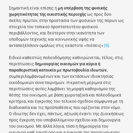
Σημαντική είναι επίσης η
μη
υπέρβαση της φυσικής
χωρητικότητας της οικιστικής περιοχής
ως προς δύο
σκέλη: πρώτον, στην προστασία των φυσικών της πόρων ως
στοιχεία του τοπικού προστατευτέου φυσικού
περιβάλλοντος, και δεύτερον στην ικανότητα των
υποδομών τεχνικής και κοινωνικής υφής να
ανταπεξέλθουν ομαλώς στις εκάστοτε «πιέσεις»
[9]
.
Ειδικό καθεστώς πολεοδόμησης καθιερώνεται, τέλος, στις
περιπτώσεις
δημιουργίας οικισμών για κύρια ή
παραθεριστική κατοικία με πρωτοβουλία ιδιωτών,
συμπεριλαμβανομένων και των εκτάσεων ιδιοκτησίας
οικοδομικών συνεταιρισμών. Η κρατική μέριμνα στις
περιπτώσεις αυτές λαμβάνει τη μορφή καθορισμού της
θέσης του οικισμού, με βάση χωροταξικά και πολεοδομικά
κριτήρια, και έγκρισης του τελικού σχεδίου σύμφωνα με τη
διαδικασία και τις προϋποθέσεις που ορίζονται στον νόμο.
Ο ιδιώτης δεν έχει, πάντως, αξίωση έναντι της Διοικήσεως
προς έγκριση του υποβαλλόμενου σχεδίου και δημιουργία
του οικισμού. Με άλλα λόγια, τόσο η δημιουργία του
οικισμού καθ’ εαυτή όσο και η έγκριση της προτεινόμενης