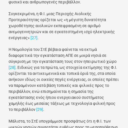
φυσικό και ανθρωπογενές περιβάλλον.
Συγκεκριμένα, η Φ.Ι. μιας Περιοχής Αιολικής
Προτεραιότητας ορίζεται ως «η μέγιστη δυνατότητα
χωροθέτησης αιολικών εκπεφρασμένη σε αριθμό
ανεμογεννητριών και σε εγκατεστημένη ισχύ ηλεκτρικής
ενέργειας»
[27]
.
Η Νομολογία του ΣτΕ βέβαια φαίνεται να εκτιμά
διαφορετικά την εγκατάσταση ΑΠΕ σε μικρά νησιά σε
σύγκριση με την εγκατάσταση τους στον ηπειρωτικό χώρο
[28]
. Ειδικώς για τα πρώτα, ως στοιχεία εκτίμησης της Φ.Ι.
ορίζονται τα αντικειμενικά και τοπικά όριά της, στα οποία
ανήκουν ιδίως οι
οικείες
πηγές ενέργειας, οι οποίες πρέπει
να παραμένουν κατά βάση τοπικές και φιλικές προς το
περιβάλλον, ενώ επισημαίνεται η σημασία της
εγκατάστασης ενός ήπιου ενεργειακού συστήματος
χαμηλής έως μεσαίας τάξεως με τεχνολογία φιλική προς
το περιβάλλον
[29]
.
Μάλιστα, το ΣτΕ υπογράμμισε προσφάτως ότι η Φ.Ι. των
μικρών νησιών συναρτάται ευθέως προς τη μεσοπρόθεσμη