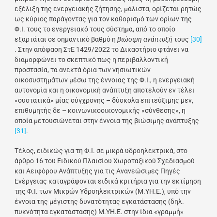
εξέλιξη της ενεργειακής ζήτησης, μάλιστα, ορίζεται ρητώς
ως κύριος παράγοντας για τον καθορισμό των ορίων της
Φ.Ι. τους το ενεργειακό τους σύστημα, από το οποίο
εξαρτάται σε σημαντικό βαθμό η
βιώσιμη
ανάπτυξή
τους
[30]
. Στην απόφαση ΣτΕ 1429/2022 το Δικαστήριο φτάνει να
διαμορφώνει το σκεπτικό πως η περιβαλλοντική
προστασία, τα ανεκτά όρια των νησιωτικών
οικοσυστημάτων μέσω της έννοιας της Φ.Ι., η ενεργειακή
αυτονομία και η οικονομική ανάπτυξη αποτελούν εν τέλει
«συστατικά» μίας σύγχρονης – δύσκολα επιτεύξιμης μεν,
επιθυμητής δε – κοινωνικοοικονομικής «σύνθεσης», η
οποία μετουσιώνεται στην έννοια της βιώσιμης ανάπτυξης
[31]
.
Τέλος, ειδικώς για τη Φ.Ι. σε μικρά υδροηλεκτρικά, στο
άρθρο 16 του Ειδικού Πλαισίου Χωροταξικού Σχεδιασμού
και Αειφόρου Ανάπτυξης για τις Ανανεώσιμες Πηγές
Ενέργειας καταγράφονται ειδικά κριτήρια για την εκτίμηση
της Φ.Ι. των Μικρών Υδροηλεκτρικών (Μ.ΥΗ.Ε.), υπό την
έννοια της μέγιστης δυνατότητας εγκατάστασης (δηλ.
πυκνότητα εγκατάστασης) Μ.ΥΗ.Ε. στην ίδια «γραμμή»